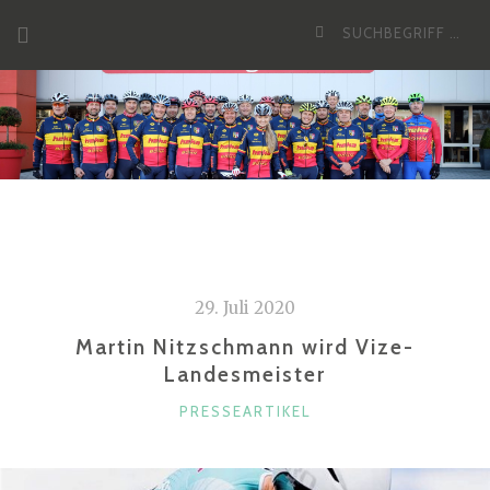
Zum
Suche
Inhalt
nach:
29. Juli 2020
Martin Nitzschmann wird Vize-
Landesmeister
KATEGORIEN
PRESSEARTIKEL