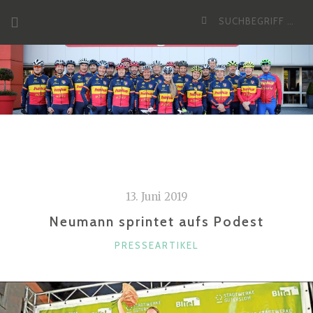
Zum
Suche
Inhalt
nach:
13. Juni 2019
Neumann sprintet aufs Podest
KATEGORIEN
PRESSEARTIKEL