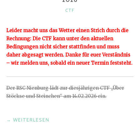
KATEGORIEN
CTF
Leider macht uns das Wetter einen Strich durch die
Rechnung: Die CTF kann unter den aktuellen
Bedingungen nicht sicher stattfinden und muss
daher abgesagt werden. Danke für euer Verständnis
– wir melden uns, sobald ein neuer Termin feststeht.
Der RSC Nienburg lädt zur diesjährigen CTF „Über
Stöckse und Steinchen“ am 14.02.2026 ein.
"CTF
→
WEITERLESEN
„ÜBER
STÖCKSE