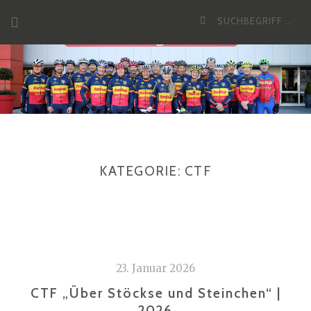
Zum
Suche
Inhalt
nach:
KATEGORIE:
CTF
23. Januar 2026
CTF „Über Stöckse und Steinchen“ |
2026